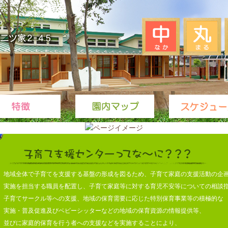
地域全体で子育てを支援する基盤の形成を図るため、子育て家庭の支援活動の企
実施を担当する職員を配置し、子育て家庭等に対する育児不安等についての相談
子育てサークル等への支援、地域の保育需要に応じた特別保育事業等の積極的な
実施・普及促進及びベビーシッターなどの地域の保育資源の情報提供等、
並びに家庭的保育を行う者への支援などを実施することにより、