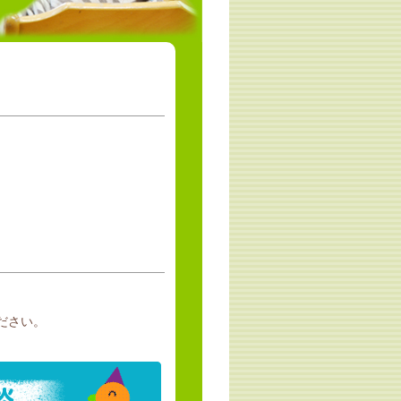
。
ださい。